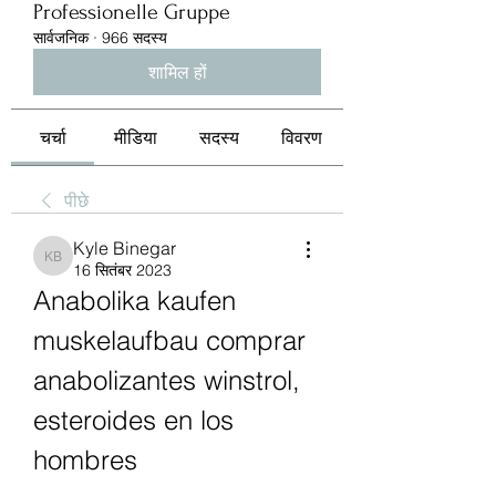
Professionelle Gruppe
सार्वजनिक
·
966 सदस्य
शामिल हों
चर्चा
मीडिया
सदस्य
विवरण
पीछे
Kyle Binegar
Kyle Binegar
16 सितंबर 2023
Anabolika kaufen 
muskelaufbau comprar 
anabolizantes winstrol, 
esteroides en los 
hombres