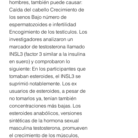
hombres, también puede causar: 
Caída del cabello Crecimiento de 
los senos Bajo número de 
espermatozoides e infertilidad 
Encogimiento de los testículos. Los 
investigadores analizaron un 
marcador de testosterona llamado 
INSL3 (factor 3 similar a la insulina 
en suero) y comprobaron lo 
siguiente: En los participantes que 
tomaban esteroides, el INSL3 se 
suprimió notablemente. Los ex 
usuarios de esteroides, a pesar de 
no tomarlos ya, tenían también 
concentraciones más bajas. Los 
esteroides anabólicos, versiones 
sintéticas de la hormona sexual 
masculina testosterona, promueven 
el crecimiento de los músculos, 