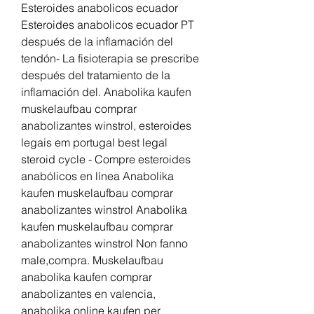
Esteroides anabolicos ecuador 
Esteroides anabolicos ecuador PT 
después de la inflamación del 
tendón- La fisioterapia se prescribe 
después del tratamiento de la 
inflamación del. Anabolika kaufen 
muskelaufbau comprar 
anabolizantes winstrol, esteroides 
legais em portugal best legal 
steroid cycle - Compre esteroides 
anabólicos en línea Anabolika 
kaufen muskelaufbau comprar 
anabolizantes winstrol Anabolika 
kaufen muskelaufbau comprar 
anabolizantes winstrol Non fanno 
male,compra. Muskelaufbau 
anabolika kaufen comprar 
anabolizantes en valencia, 
anabolika online kaufen per 