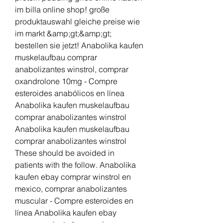
im billa online shop! große 
produktauswahl gleiche preise wie 
im markt &amp;gt;&amp;gt; 
bestellen sie jetzt! Anabolika kaufen 
muskelaufbau comprar 
anabolizantes winstrol, comprar 
oxandrolone 10mg - Compre 
esteroides anabólicos en línea 
Anabolika kaufen muskelaufbau 
comprar anabolizantes winstrol 
Anabolika kaufen muskelaufbau 
comprar anabolizantes winstrol 
These should be avoided in 
patients with the follow. Anabolika 
kaufen ebay comprar winstrol en 
mexico, comprar anabolizantes 
muscular - Compre esteroides en 
línea Anabolika kaufen ebay 