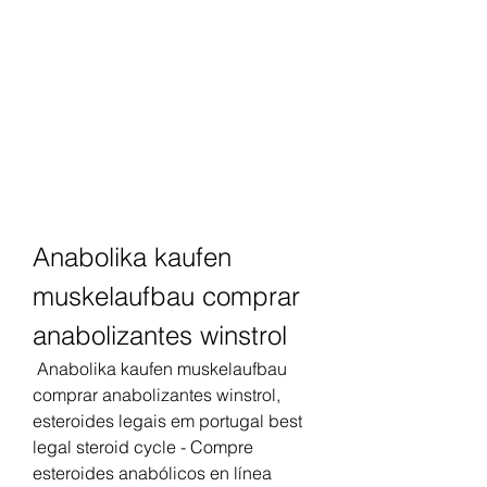
Anabolika kaufen 
muskelaufbau comprar 
anabolizantes winstrol
 Anabolika kaufen muskelaufbau 
comprar anabolizantes winstrol, 
esteroides legais em portugal best 
legal steroid cycle - Compre 
esteroides anabólicos en línea 