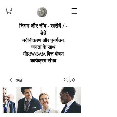
निगम और नींव - खरीदें / -
बेचें
नवीनीकरण और पुनर्गठन,
जनता के साथ
भी
KfW/BAfA
वित्त पोषण
कार्यक्रम संभव
समूह