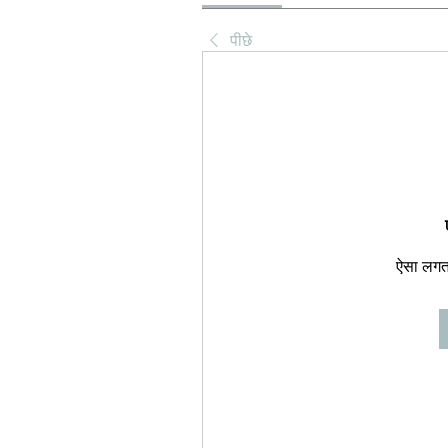
पीछे
ऐसा लगता