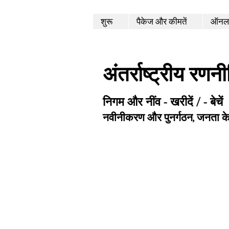
शुरू
पैकेज और कीमतें
ऑनला
अंतर्राष्ट्रीय रणन
निगम और नींव - खरीदें / - बेचें
नवीनीकरण और पुनर्गठन, जनता क