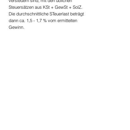
versteuern sind, mit den üblichen
Steuersätzen aus KSt + GewSt + SolZ.
Die durchschnittliche STeuerlast beträgt
dann ca. 1,5 - 1,7 % vom ermittelten
Gewinn.
दूरभाष:
+49 (0) 221 630 606 500
फैक्स:
+49 (0) 221 630 606 509
डेटा सुरक्षा
© 2021 ईयू कंपनी खरीदें / जर्मन कंपनी खरीदें / फाउंडेशन खरीदें
Ingenkamp और Collegae GmbH - AG कोलोन, HRB 106 010
प्रबंध निदेशक: डिप्लोमा बिजनेस इकोनॉमिस्ट वर्नर इंजेनकैंप