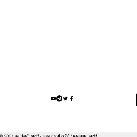
© 2021 ईयू कंपनी खरीदें / जर्मन कंपनी खरीदें / फाउंडेशन खरीदें