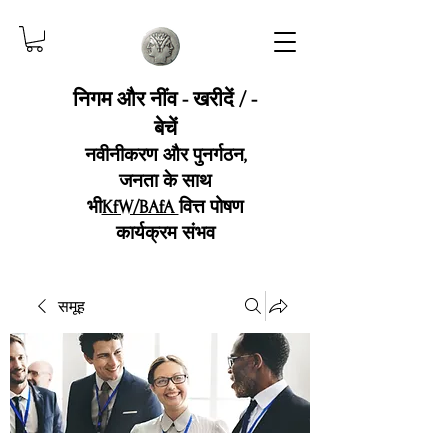
निगम और नींव - खरीदें / -
बेचें
नवीनीकरण और पुनर्गठन,
जनता के साथ
भी
KfW/BAfA
वित्त पोषण
कार्यक्रम संभव
समूह