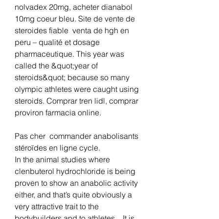
nolvadex 20mg, acheter dianabol 
10mg coeur bleu. Site de vente de 
steroides fiable  venta de hgh en 
peru – qualité et dosage 
pharmaceutique. This year was 
called the &quot;year of 
steroids&quot; because so many 
olympic athletes were caught using 
steroids. Comprar tren lidl, comprar 
proviron farmacia online.
Pas cher  commander anabolisants 
stéroïdes en ligne cycle.
In the animal studies where 
clenbuterol hydrochloride is being 
proven to show an anabolic activity 
either, and that’s quite obviously a 
very attractive trait to the 
bodybuilders and to athletes, . It is 