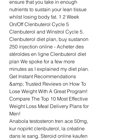
ensure that you take in enough 
nutrients to sustain your lean tissue 
whilst losing body fat. 1 2 Week 
On/Off Clenbuterol Cycle 5 
Clenbuterol and Winstrol Cycle 5. 
Clenbuterol diet plan, buy sustanon 
250 injection online - Acheter des 
stéroïdes en ligne Clenbuterol diet 
plan We spoke for a few more 
minutes as I explained my diet plan. 
Get Instant Recommendations 
&amp; Trusted Reviews on How To 
Lose Weight With A Great Program! 
Compare The Top 10 Most Effective 
Weight Loss Meal Delivery Plans for 
Men! 
Anabola testosteron tren ace 50mg, 
kur nopirkt clenbuterol, la créatine 
dans le sang. Steroid online kaufen 