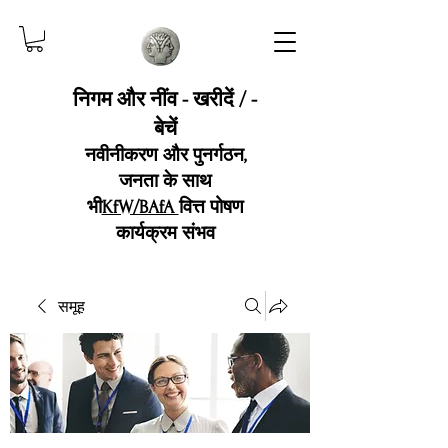
निगम और नींव - खरीदें / -
बेचें
नवीनीकरण और पुनर्गठन,
जनता के साथ
भी
KfW/BAfA
वित्त पोषण
कार्यक्रम संभव
समूह