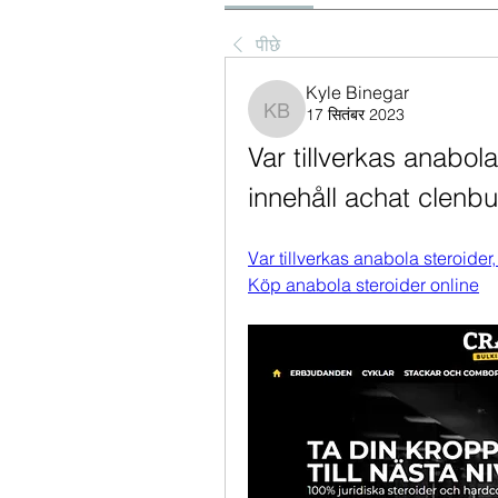
पीछे
Kyle Binegar
17 सितंबर 2023
Kyle Binegar
Var tillverkas anabola
innehåll achat clenbu
Var tillverkas anabola steroider,
Köp anabola steroider online