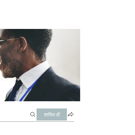
शामिल हों