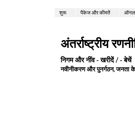
शुरू
पैकेज और कीमतें
ऑनला
अंतर्राष्ट्रीय रणन
निगम और नींव - खरीदें / - बेचें
नवीनीकरण और पुनर्गठन, जनता क