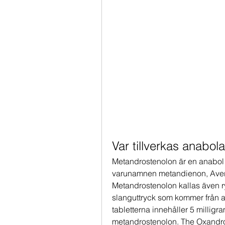
Var tillverkas anabola
Metandrostenolon är en anabol 
varunamnen metandienon, Aver
Metandrostenolon kallas även ry
slanguttryck som kommer från att
tabletterna innehåller 5 milli
metandrostenolon. The Oxandrol