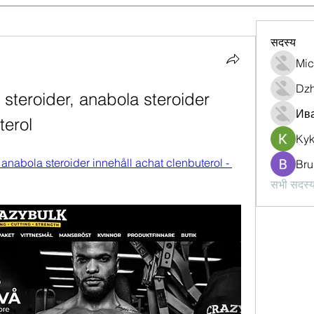
सदस्य
Mic
Dzh
 steroider, anabola steroider 
Ив
terol
Ky
 anabola steroider innehåll achat clenbuterol - 
Bru
सभी सदस्य 