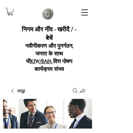
निगम और नींव - खरीदें / -
बेचें
नवीनीकरण और पुनर्गठन,
जनता के साथ
भी
KfW/BAfA
वित्त पोषण
कार्यक्रम संभव
समूह