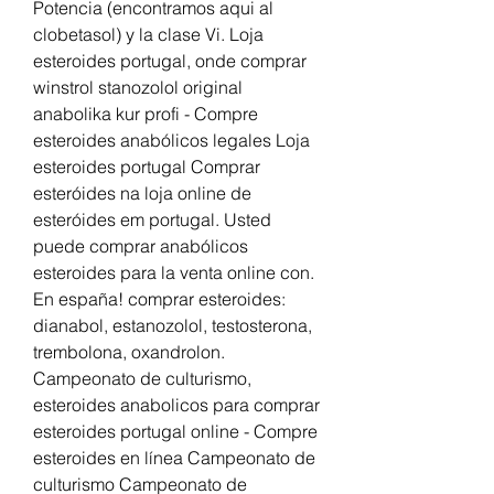
Potencia (encontramos aqui al 
clobetasol) y la clase Vi. Loja 
esteroides portugal, onde comprar 
winstrol stanozolol original 
anabolika kur profi - Compre 
esteroides anabólicos legales Loja 
esteroides portugal Comprar 
esteróides na loja online de 
esteróides em portugal. Usted 
puede comprar anabólicos 
esteroides para la venta online con. 
En españa! comprar esteroides: 
dianabol, estanozolol, testosterona, 
trembolona, oxandrolon. 
Campeonato de culturismo, 
esteroides anabolicos para comprar 
esteroides portugal online - Compre 
esteroides en línea Campeonato de 
culturismo Campeonato de 