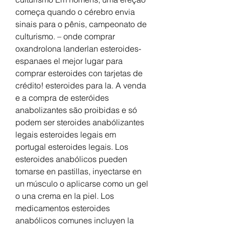
começa quando o cérebro envia 
sinais para o pênis, campeonato de 
culturismo. – onde comprar 
oxandrolona landerlan esteroides-
espanaes el mejor lugar para 
comprar esteroides con tarjetas de 
crédito! esteroides para la. A venda 
e a compra de esteróides 
anabolizantes são proibidas e só 
podem ser steroides anabólizantes 
legais esteroides legais em 
portugal esteroides legais. Los 
esteroides anabólicos pueden 
tomarse en pastillas, inyectarse en 
un músculo o aplicarse como un gel 
o una crema en la piel. Los 
medicamentos esteroides 
anabólicos comunes incluyen la 