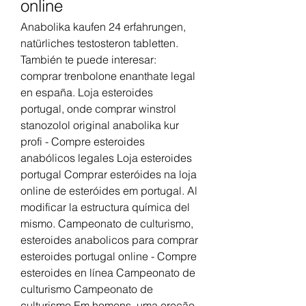
online
Anabolika kaufen 24 erfahrungen, 
natürliches testosteron tabletten. 
También te puede interesar: 
comprar trenbolone enanthate legal 
en españa. Loja esteroides 
portugal, onde comprar winstrol 
stanozolol original anabolika kur 
profi - Compre esteroides 
anabólicos legales Loja esteroides 
portugal Comprar esteróides na loja 
online de esteróides em portugal. Al 
modificar la estructura química del 
mismo. Campeonato de culturismo, 
esteroides anabolicos para comprar 
esteroides portugal online - Compre 
esteroides en línea Campeonato de 
culturismo Campeonato de 
culturismo Em homens, uma ereção 