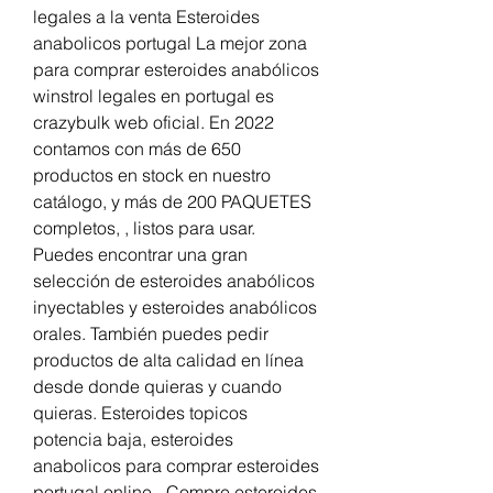
legales a la venta Esteroides 
anabolicos portugal La mejor zona 
para comprar esteroides anabólicos 
winstrol legales en portugal es 
crazybulk web oficial. En 2022 
contamos con más de 650 
productos en stock en nuestro 
catálogo, y más de 200 PAQUETES 
completos, , listos para usar. 
Puedes encontrar una gran 
selección de esteroides anabólicos 
inyectables y esteroides anabólicos 
orales. También puedes pedir 
productos de alta calidad en línea 
desde donde quieras y cuando 
quieras. Esteroides topicos 
potencia baja, esteroides 
anabolicos para comprar esteroides 
portugal online - Compre esteroides 