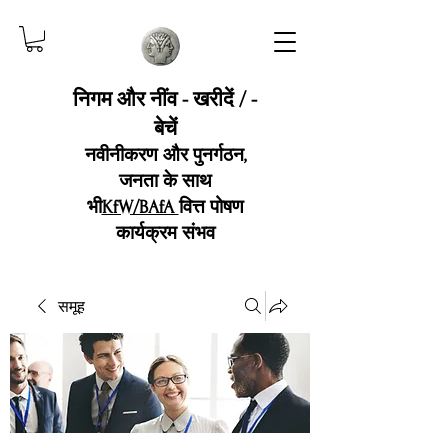
निगम और नींव - खरीदें / -
बेचें
नवीनीकरण और पुनर्गठन,
जनता के साथ
भी
KfW/BAfA
वित्त पोषण
कार्यक्रम संभव
समूह