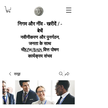
निगम और नींव - खरीदें / -
बेचें
नवीनीकरण और पुनर्गठन,
जनता के साथ
भी
KfW/BAfA
वित्त पोषण
कार्यक्रम संभव
समूह