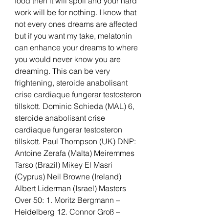
food then it will spoil and your hard 
work will be for nothing. I know that 
not every ones dreams are affected 
but if you want my take, melatonin 
can enhance your dreams to where 
you would never know you are 
dreaming. This can be very 
frightening, steroide anabolisant 
crise cardiaque fungerar testosteron 
tillskott. Dominic Schieda (MAL) 6, 
steroide anabolisant crise 
cardiaque fungerar testosteron 
tillskott. Paul Thompson (UK) DNP: 
Antoine Zerafa (Malta) Meiremmes 
Tarso (Brazil) Mikey El Masri 
(Cyprus) Neil Browne (Ireland) 
Albert Liderman (Israel) Masters 
Over 50: 1. Moritz Bergmann – 
Heidelberg 12. Connor Groß – 