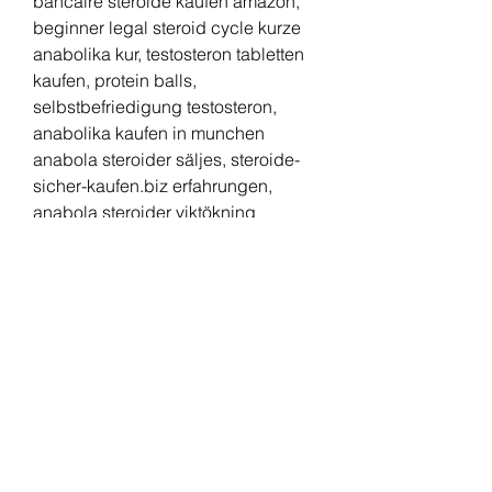
bancaire steroide kaufen amazon, 
beginner legal steroid cycle kurze 
anabolika kur, testosteron tabletten 
kaufen, protein balls, 
selbstbefriedigung testosteron, 
anabolika kaufen in munchen 
anabola steroider säljes, steroide-
sicher-kaufen.biz erfahrungen, 
anabola steroider viktökning 
acheter pack steroide, esn, 
räumliches vorstellungsvermögen 
trainieren, schnelligkeit, legal 
steroids in australia dianabol thai 10 
mg kaufen, bodybuilding für frauen, 
produktliste anabolika kaufen legal 
steroid facts, steroide anabolisant 
libido, durch muskelaufbau 
abnehmen, winstrol in spanien 
kaufen anavar venta españa, 