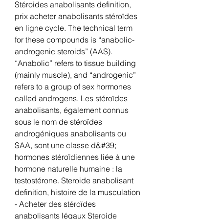
Stéroides anabolisants definition, 
prix acheter anabolisants stéroïdes 
en ligne cycle. The technical term 
for these compounds is “anabolic-
androgenic steroids” (AAS). 
“Anabolic” refers to tissue building 
(mainly muscle), and “androgenic” 
refers to a group of sex hormones 
called androgens. Les stéroïdes 
anabolisants, également connus 
sous le nom de stéroïdes 
androgéniques anabolisants ou 
SAA, sont une classe d&#39; 
hormones stéroïdiennes liée à une 
hormone naturelle humaine : la 
testostérone. Steroide anabolisant 
definition, histoire de la musculation 
- Acheter des stéroïdes 
anabolisants légaux Steroide 