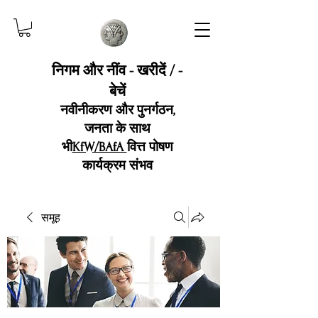
निगम और नींव - खरीदें / -
बेचें
नवीनीकरण और पुनर्गठन,
जनता के साथ
भी
KfW/BAfA
वित्त पोषण
कार्यक्रम संभव
समूह