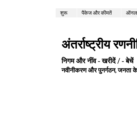
शुरू
पैकेज और कीमतें
ऑनला
अंतर्राष्ट्रीय रणन
निगम और नींव - खरीदें / - बेचें
नवीनीकरण और पुनर्गठन, जनता क