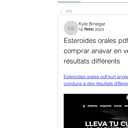
पीछे
Kyle Binegar
16 सितंबर 2023
Kyle Binegar
Esteroides orales pdf
comprar anavar en ven
résultats différents
Esteroides orales pdf kurt angle s
conduire à des résultats différe