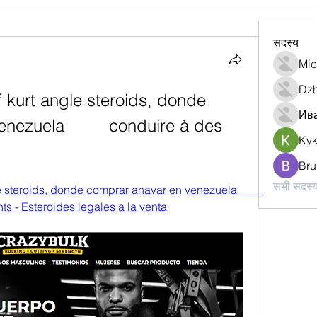
सदस्य
Mic
Dzh
 kurt angle steroids, donde 
Ив
ezuela         conduire à des 
Ky
Bru
सभी सदस्य 
teroids, donde comprar anavar en venezuela         
nts - Esteroides legales a la venta