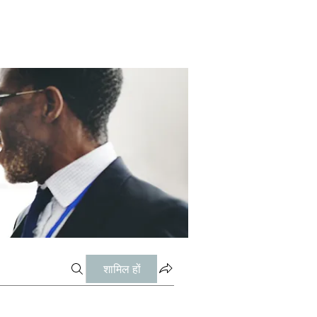
शामिल हों