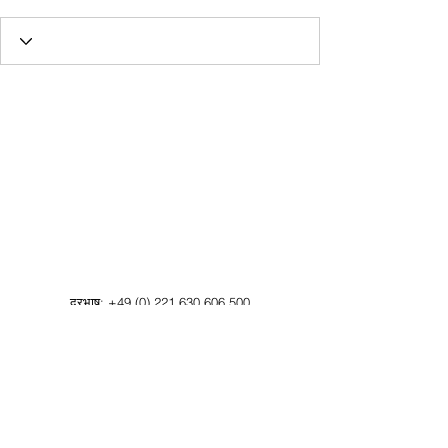
दूरभाष:
+49 (0) 221 630 606 500
फैक्स:
+49 (0) 221 630 606 509
डेटा सुरक्षा