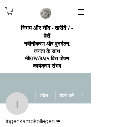
निगम और नींव - खरीदें / -
बेचें
नवीनीकरण और पुनर्गठन,
जनता के साथ
भी
KfW/BAfA
वित्त पोषण
कार्यक्रम संभव
अधिक कार्रवाइयाँ
संदेश
फोलो करें
ingenkampkollegen
एडमिन
ingenkampkollegen